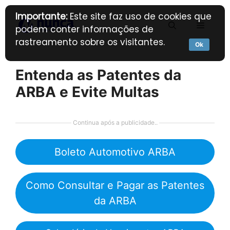
Pular
Importante:
Este site faz uso de cookies que
para
Menu
podem conter informações de
o
rastreamento sobre os visitantes.
conteúdo
Ok
Entenda as Patentes da
ARBA e Evite Multas
Continua após a publicidade..
Boleto Automotivo ARBA
Como Consultar e Pagar as Patentes
da ARBA