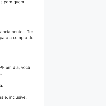
ões para quem
nanciamentos. Ter
 para a compra de
CPF em dia, você
s.
a.
s e, inclusive,