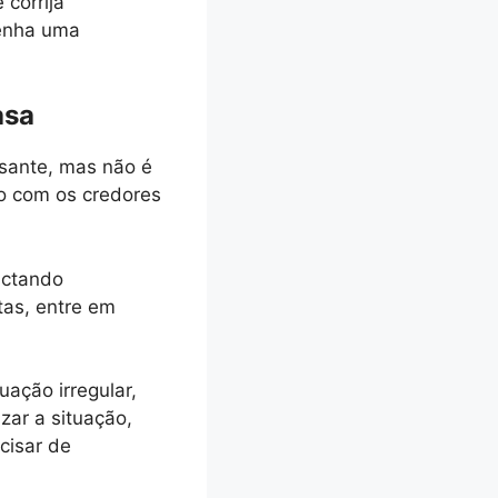
 corrija
tenha uma
asa
ssante, mas não é
to com os credores
actando
tas, entre em
uação irregular,
zar a situação,
cisar de