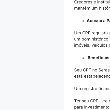
Credores e instit
mantém um históri
Acesso a P
Um CPF regulariza
um bom histórico 
imóveis, veículos
Benefícios 
Seu CPF no Serasa
está estabelecend
Um registro financ
Ter seu CPF livre 
para investimento