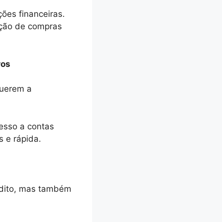
ções financeiras.
ação de compras
ros
querem a
esso a contas
s e rápida.
rédito, mas também