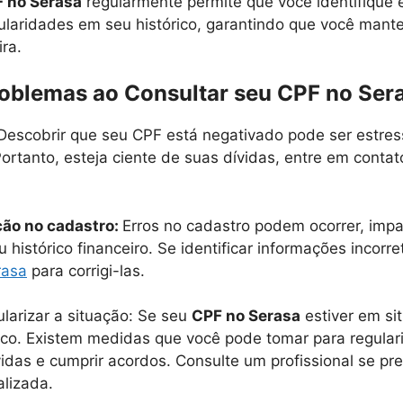
 no Serasa
regularmente permite que você identifique e
ularidades em seu histórico, garantindo que você man
ra.
roblemas ao Consultar seu
CPF no Ser
Descobrir que seu CPF está negativado pode ser estre
ortanto, esteja ciente de suas dívidas, entre em conta
ção no cadastro:
Erros no cadastro podem ocorrer, imp
histórico financeiro. Se identificar informações incorre
rasa
para corrigi-las.
larizar a situação: Se seu
CPF no Serasa
estiver em sit
co. Existem medidas que você pode tomar para regulari
idas e cumprir acordos. Consulte um profissional se pre
alizada.