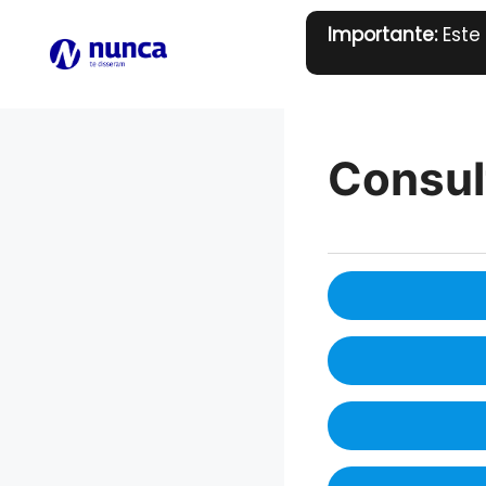
Pular
Importante:
Este
para
o
conteúdo
Consul