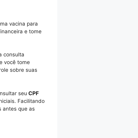
uma vacina para
financeira e tome
a consulta
ue você tome
role sobre suas
nsultar seu
CPF
iciais. Facilitando
s antes que as