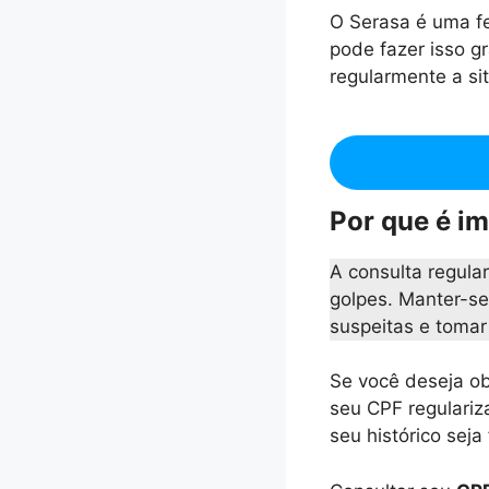
O Serasa é uma fe
pode fazer isso g
regularmente a si
Por que é i
A consulta regula
golpes. Manter-se
suspeitas e toma
Se você deseja ob
seu CPF regulariz
seu histórico sej