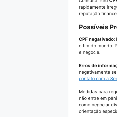
Consultar seu
CPF
rapidamente irreg
reputação financei
Possíveis P
CPF negativado:
o fim do mundo. P
e negocie.
Erros de informa
negativamente seu 
contato com a Se
Medidas para regu
não entre em pâni
como negociar dív
orientação especi