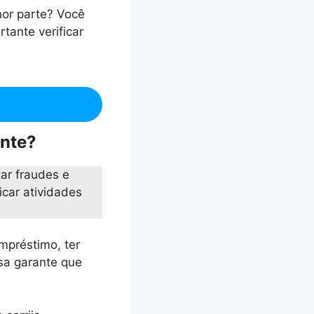
hor parte? Você
tante verificar
ente?
ar fraudes e
icar atividades
mpréstimo, ter
asa garante que