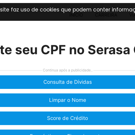
 site faz uso de cookies que podem conter informaç
INÍCIO
CARREIRA
VI
te seu CPF no Serasa 
Continua após a publicidade..
Consulta de Dívidas
Limpar o Nome
Score de Crédito