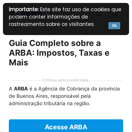
Pular
Importante:
Este site faz uso de cookies que
para
Menu
podem conter informações de
o
rastreamento sobre os visitantes.
conteúdo
Ok
Guia Completo sobre a
ARBA: Impostos, Taxas e
Mais
Continua após a publicidade..
A
ARBA
é a Agência de Cobrança da província
de Buenos Aires, responsável pela
administração tributária na região.
Acesse ARBA