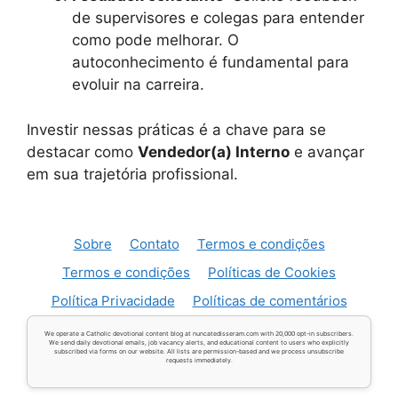
de supervisores e colegas para entender
como pode melhorar. O
autoconhecimento é fundamental para
evoluir na carreira.
Investir nessas práticas é a chave para se
destacar como
Vendedor(a) Interno
e avançar
em sua trajetória profissional.
Sobre
Contato
Termos e condições
Termos e condições
Políticas de Cookies
Política Privacidade
Políticas de comentários
We operate a Catholic devotional content blog at nuncatedisseram.com with 20,000 opt-in subscribers.
We send daily devotional emails, job vacancy alerts, and educational content to users who explicitly
subscribed via forms on our website. All lists are permission-based and we process unsubscribe
requests immediately.