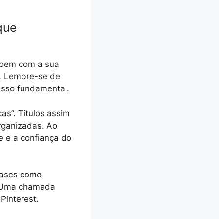
que
ssoem com a sua
s. Lembre-se de
asso fundamental.
cas”. Títulos assim
rganizadas. Ao
e e a confiança do
rases como
o. Uma chamada
Pinterest.