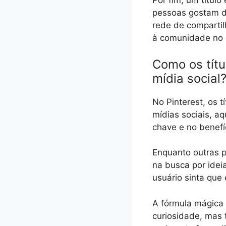
Por fim, um títul
pessoas gostam d
rede de compartil
à comunidade no P
Como os títu
mídia social
No Pinterest, os t
mídias sociais, aq
chave e no benefíc
Enquanto outras p
na busca por ideia
usuário sinta que 
A fórmula mágica é
curiosidade, mas