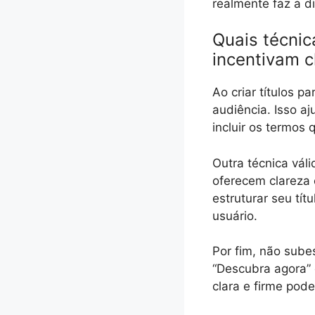
realmente faz a d
Quais técnic
incentivam c
Ao criar títulos 
audiência. Isso a
incluir os termos
Outra técnica váli
oferecem clareza 
estruturar seu tí
usuário.
Por fim, não sub
“Descubra agora” 
clara e firme pode