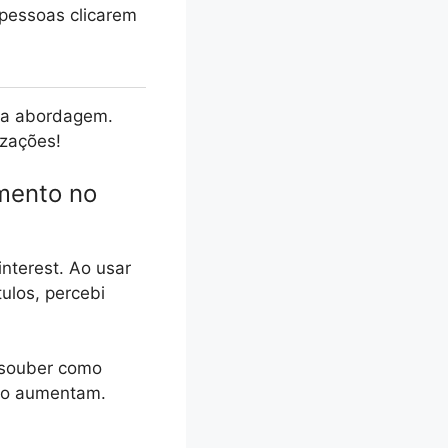
 pessoas clicarem
sua abordagem.
izações!
amento no
interest. Ao usar
ulos, percebi
ê souber como
nto aumentam.