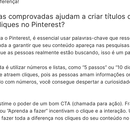
iferença!
as comprovadas ajudam a criar títulos 
liques no Pinterest?
para o Pinterest, é essencial usar palavras-chave que re
juda a garantir que seu conteúdo apareça nas pesquisa
 que as pessoas realmente estão buscando, isso é um p
da é utilizar números e listas, como “5 passos” ou “10 di
e atraem cliques, pois as pessoas amam informações o
tulo com números, você consegue despertar a curiosidad
estime o poder de um bom CTA (chamada para ação). F
ou “Aprenda a fazer” incentivam o clique e a interaçã
 fazer toda a diferença nos cliques do seu conteúdo no 