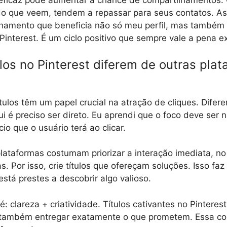
o eficaz pode aumentar a chance de compartilhamentos
o que veem, tendem a repassar para seus contatos. As
hamento que beneficia não só meu perfil, mas também 
interest. É um ciclo positivo que sempre vale a pena ex
los no Pinterest diferem de outras pla
?
ítulos têm um papel crucial na atração de cliques. Difer
ui é preciso ser direto. Eu aprendi que o foco deve ser 
io que o usuário terá ao clicar.
lataformas costumam priorizar a interação imediata, no 
s. Por isso, crie títulos que ofereçam soluções. Isso fa
está prestes a descobrir algo valioso.
: clareza + criatividade. Títulos cativantes no Pintere
 também entregar exatamente o que prometem. Essa c