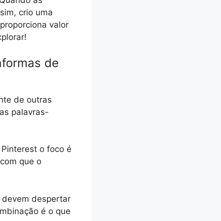
. Quando as
sim, crio uma
proporciona valor
plorar!
taformas de
ente de outras
nas palavras-
Pinterest o foco é
z com que o
st devem despertar
ombinação é o que