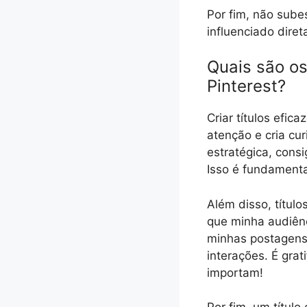
Por fim, não sube
influenciado dire
Quais são os 
Pinterest?
Criar títulos efic
atenção e cria cu
estratégica, cons
Isso é fundamenta
Além disso, títu
que minha audiênc
minhas postagens
interações. É gra
importam!