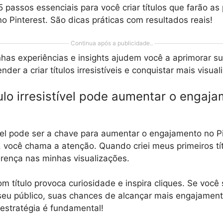
5 passos essenciais para você criar títulos que farão as
o Pinterest. São dicas práticas com resultados reais!
Continua após a publicidade..
has experiências e insights ajudem você a aprimorar 
der a criar títulos irresistíveis e conquistar mais visual
lo irresistível pode aumentar o engaj
tível pode ser a chave para aumentar o engajamento no P
s, você chama a atenção. Quando criei meus primeiros tít
erença nas minhas visualizações.
m título provoca curiosidade e inspira cliques. Se voc
seu público, suas chances de alcançar mais engajame
estratégia é fundamental!