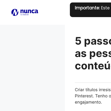
Pular
Importante:
Este
para
o
conteúdo
5 passo
as pes
conteú
Criar títulos irre
Pinterest. Tenho
engajamento.