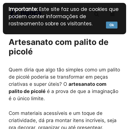
Pular
Importante:
Este site faz uso de cookies que
para
Menu
podem conter informações de
o
rastreamento sobre os visitantes.
conteúdo
Ok
Artesanato com palito de
picolé
Quem diria que algo tão simples como um palito
de picolé poderia se transformar em peças
criativas e super úteis? O
artesanato com
palito de picolé
é a prova de que a imaginação
é o único limite.
Com materiais acessíveis e um toque de
criatividade, dá pra montar itens incríveis, seja
pra decorar, organizar ou até presentear.