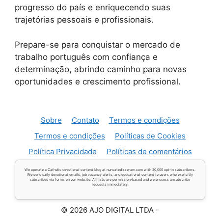
progresso do país e enriquecendo suas
trajetórias pessoais e profissionais.
Prepare-se para conquistar o mercado de
trabalho português com confiança e
determinação, abrindo caminho para novas
oportunidades e crescimento profissional.
Sobre
Contato
Termos e condições
Termos e condições
Políticas de Cookies
Política Privacidade
Políticas de comentários
We operate a Catholic devotional content blog at nuncatedisseram.com with 20,000 opt-in subscribers.
We send daily devotional emails, job vacancy alerts, and educational content to users who explicitly
subscribed via forms on our website. All lists are permission-based and we process unsubscribe
requests immediately.
© 2026 AJO DIGITAL LTDA -