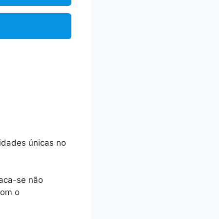
idades únicas no
taca-se não
com o