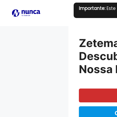
Pular
Importante:
Este
para
o
conteúdo
Zetema
Descub
Nossa 