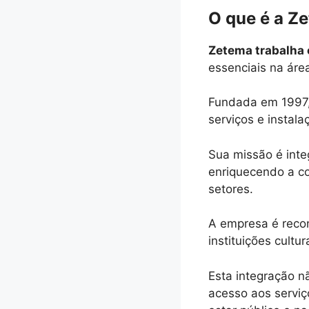
O que é a Z
Zetema trabalha
essenciais na área
Fundada em 1997,
serviços e instal
Sua missão é integ
enriquecendo a co
setores.
A empresa é recon
instituições cultu
Esta integração n
acesso aos servi