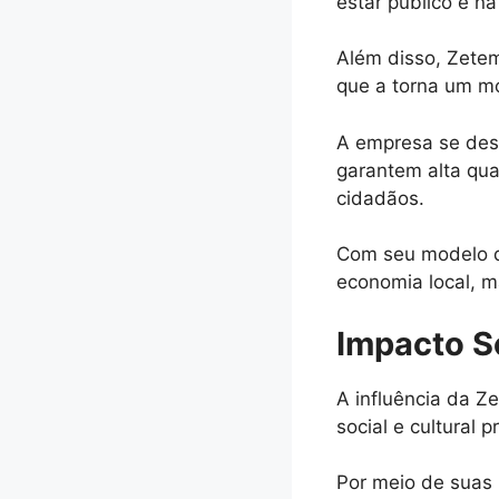
estar público e na 
Além disso, Zetem
que a torna um m
A empresa se dest
garantem alta qua
cidadãos.
Com seu modelo de
economia local, 
Impacto So
A influência da Z
social e cultural
Por meio de suas 