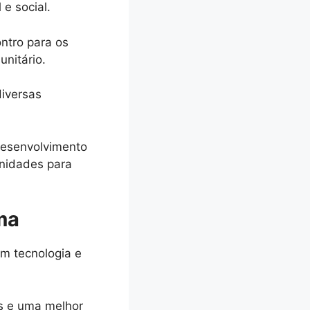
 e social.
ntro para os
nitário.
iversas
 desenvolvimento
unidades para
ma
em tecnologia e
s e uma melhor