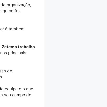
ada organização,
e quem fez
do; é também
,
Zetema trabalha
 os principais
esso de
es.
da equipe e o que
 em seu campo de