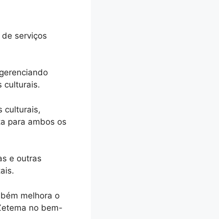
 de serviços
 gerenciando
 culturais.
 culturais,
ta para ambos os
as e outras
tais.
ambém melhora o
 Zetema no bem-