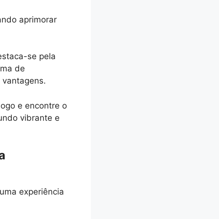
ando aprimorar
estaca-se pela
ama de
e vantagens.
jogo e encontre o
undo vibrante e
a
uma experiência