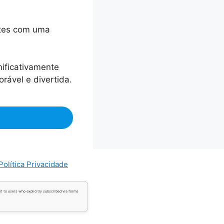
ntes com uma
nificativamente
rável e divertida.
Política Privacidade
t to users who explicitly subscribed via forms