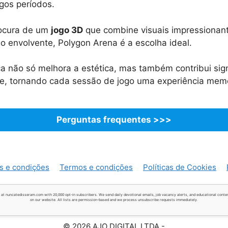
ngos períodos.
rocura de um
jogo 3D
que combine visuais impressiona
go envolvente, Polygon Arena é a escolha ideal.
ca não só melhora a estética, mas também contribui sig
de, tornando cada sessão de jogo uma experiência memo
Perguntas frequentes >>>
s e condições
Termos e condições
Políticas de Cookies
 at nuncatedisseram.com with 20,000 opt-in subscribers. We send daily devotional emails, job vacancy alerts, and educational conten
on our website. All lists are permission-based and we process unsubscribe requests immediately.
© 2026 AJO DIGITAL LTDA -