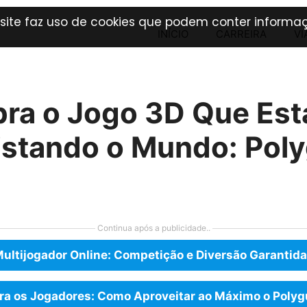
 site faz uso de cookies que podem conter informaç
INÍCIO
CARREIRA
VI
ra o Jogo 3D Que Est
stando o Mundo: Pol
Continua após a publicidade..
ultijogador Online: Competição e Diversão Garantid
ra os Jogadores: Como Aproveitar ao Máximo o Poly