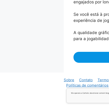
engajados por lo
Se você está à p
experiência de jo
A qualidade gráfi
para a jogabilida
Sobre
Contato
Termo
Políticas de comentários
We operate a Catholic devotional content blog