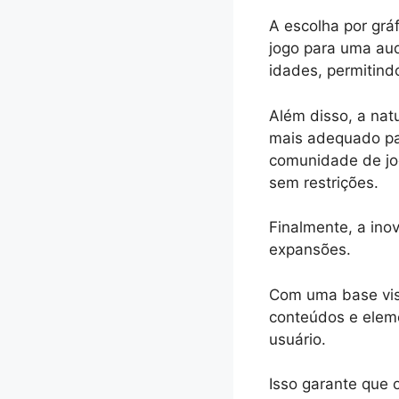
A escolha por grá
jogo para uma aud
idades, permitind
Além disso, a natu
mais adequado par
comunidade de jog
sem restrições.
Finalmente, a ino
expansões.
Com uma base visu
conteúdos e elem
usuário.
Isso garante que 