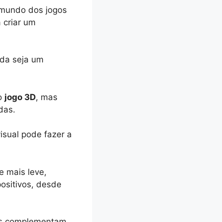
o mundo dos jogos
 criar um
ida seja um
ao
jogo 3D
, mas
idas.
isual pode fazer a
e mais leve,
ositivos, desde
les complementam