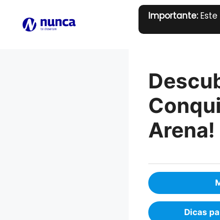
Pular
Importante:
Este
para
o
conteúdo
Descub
Conqui
Arena!
M
Dicas pa