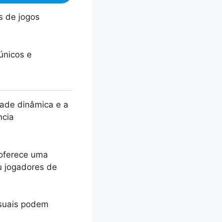
s de jogos
únicos e
dade dinâmica e a
ncia
 oferece uma
u jogadores de
asuais podem