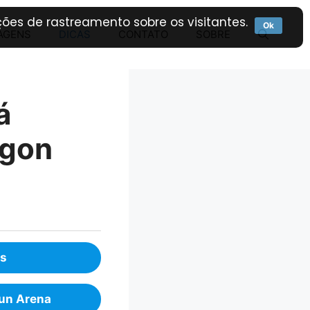
ões de rastreamento sobre os visitantes.
Ok
AGENS
DICAS
CONTATO
SOBRE
á
ygon
as
gun Arena