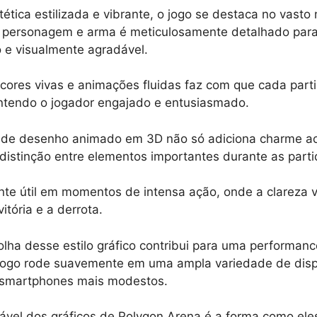
tética estilizada e vibrante, o jogo se destaca no vast
, personagem e arma é meticulosamente detalhado para
 e visualmente agradável.
ores vivas e animações fluidas faz com que cada part
antendo o jogador engajado e entusiasmado.
s de desenho animado em 3D não só adiciona charme 
 distinção entre elementos importantes durante as part
nte útil em momentos de intensa ação, onde a clareza v
vitória e a derrota.
olha desse estilo gráfico contribui para uma performanc
 jogo rode suavemente em uma ampla variedade de disp
 smartphones mais modestos.
tável dos gráficos de Polygon Arena é a forma como e