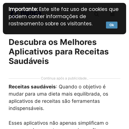
Pular
Importante:
Este site faz uso de cookies que
para
Menu
podem conter informações de
o
rastreamento sobre os visitantes.
conteúdo
Ok
Descubra os Melhores
Aplicativos para Receitas
Saudáveis
Continua após a publicidade..
Receitas saudáveis
: Quando o objetivo é
mudar para uma dieta mais equilibrada, os
aplicativos de receitas são ferramentas
indispensáveis.
Esses aplicativos não apenas simplificam o