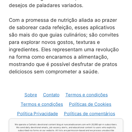
desejos de paladares variados.
Com a promessa de nutrição aliada ao prazer
de saborear cada refeição, esses aplicativos
são mais do que guias culinários; são convites
para explorar novos gostos, texturas e
ingredientes. Eles representam uma revolução
na forma como encaramos a alimentação,
mostrando que é possível desfrutar de pratos
deliciosos sem comprometer a saúde.
Sobre
Contato
Termos e condições
Termos e condições
Políticas de Cookies
Política Privacidade
Políticas de comentários
We operate a Catholic devotional content blog at nuncatedisseram.com with 20,000 opt-in subscribers.
We send daily devotional emails, job vacancy alerts, and educational content to users who explicitly
subscribed via forms on our website. All lists are permission-based and we process unsubscribe