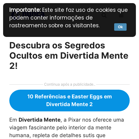
Pular
Importante:
Este site faz uso de cookies que
para
Menu
podem conter informações de
o
rastreamento sobre os visitantes.
conteúdo
Ok
Descubra os Segredos
Ocultos em Divertida Mente
2!
Continua após a publicidade..
10 Referências e Easter Eggs em
Divertida Mente 2
Em
Divertida Mente
, a Pixar nos oferece uma
viagem fascinante pelo interior da mente
humana, repleta de detalhes sutis que