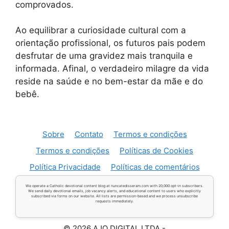
comprovados.
Ao equilibrar a curiosidade cultural com a
orientação profissional, os futuros pais podem
desfrutar de uma gravidez mais tranquila e
informada. Afinal, o verdadeiro milagre da vida
reside na saúde e no bem-estar da mãe e do
bebê.
Sobre
Contato
Termos e condições
Termos e condições
Políticas de Cookies
Política Privacidade
Políticas de comentários
We operate a Catholic devotional content blog at nuncatedisseram.com with 20,000 opt-in subscribers.
We send daily devotional emails, job vacancy alerts, and educational content to users who explicitly
subscribed via forms on our website. All lists are permission-based and we process unsubscribe
requests immediately.
© 2026 AJO DIGITAL LTDA -