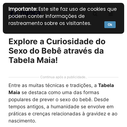
Pular
Importante:
Este site faz uso de cookies que
para
Menu
podem conter informações de
o
rastreamento sobre os visitantes.
conteúdo
Ok
Explore a Curiosidade do
Sexo do Bebê através da
Tabela Maia!
Continua após a publicidade..
Entre as muitas técnicas e tradições, a
Tabela
Maia
se destaca como uma das formas
populares de prever o sexo do bebê. Desde
tempos antigos, a humanidade se envolve em
práticas e crenças relacionadas à gravidez e ao
nascimento.