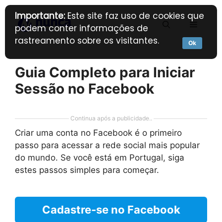
Pular
Importante:
Este site faz uso de cookies que
para
Menu
podem conter informações de
o
rastreamento sobre os visitantes.
conteúdo
Ok
Guia Completo para Iniciar
Sessão no Facebook
Continua após a publicidade..
Criar uma conta no Facebook é o primeiro
passo para acessar a rede social mais popular
do mundo. Se você está em Portugal, siga
estes passos simples para começar.
Cadastre-se no Facebook