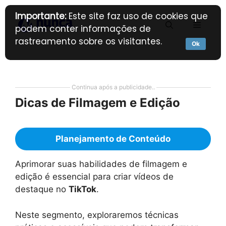
Pular
Importante:
Este site faz uso de cookies que
para
Menu
podem conter informações de
o
rastreamento sobre os visitantes.
conteúdo
Ok
Continua após a publicidade..
Dicas de Filmagem e Edição
Planejamento de Conteúdo
Aprimorar suas habilidades de filmagem e
edição é essencial para criar vídeos de
destaque no
TikTok
.
Neste segmento, exploraremos técnicas