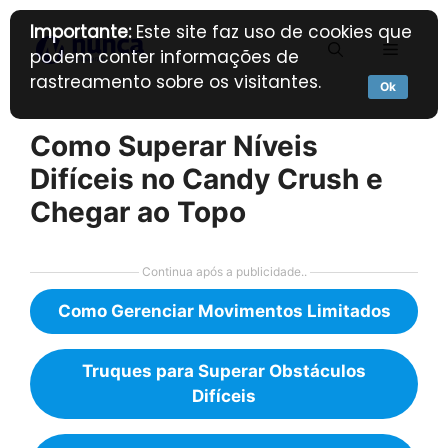
Pular
Importante:
Este site faz uso de cookies que
para
Menu
podem conter informações de
o
rastreamento sobre os visitantes.
conteúdo
Ok
Como Superar Níveis
Difíceis no Candy Crush e
Chegar ao Topo
Continua após a publicidade..
Como Gerenciar Movimentos Limitados
Truques para Superar Obstáculos
Difíceis