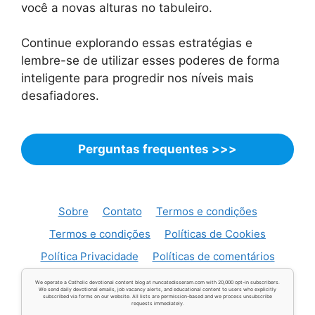
você a novas alturas no tabuleiro.
Continue explorando essas estratégias e
lembre-se de utilizar esses poderes de forma
inteligente para progredir nos níveis mais
desafiadores.
Perguntas frequentes >>>
Sobre
Contato
Termos e condições
Termos e condições
Políticas de Cookies
Política Privacidade
Políticas de comentários
We operate a Catholic devotional content blog at nuncatedisseram.com with 20,000 opt-in subscribers.
We send daily devotional emails, job vacancy alerts, and educational content to users who explicitly
subscribed via forms on our website. All lists are permission-based and we process unsubscribe
requests immediately.