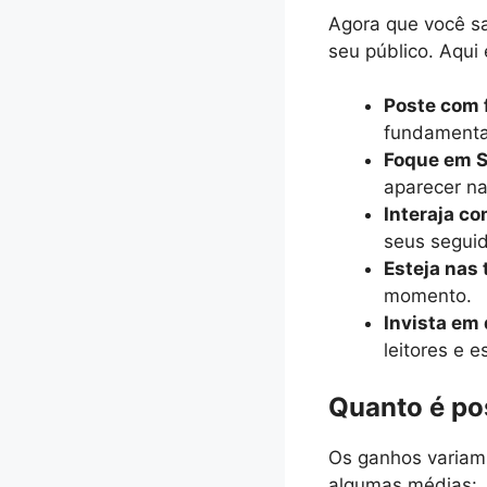
Agora que você s
seu público. Aqui
Poste com 
fundamenta
Foque em 
aparecer n
Interaja c
seus seguid
Esteja nas
momento.
Invista em
leitores e 
Quanto é po
Os ganhos variam 
algumas médias: