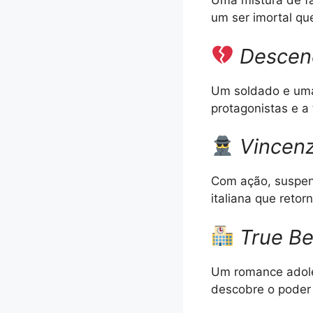
Uma mistura de fa
um ser imortal qu
Descend
Um soldado e uma
protagonistas e a
Vincen
Com ação, suspen
italiana que retor
True Be
Um romance adole
descobre o poder