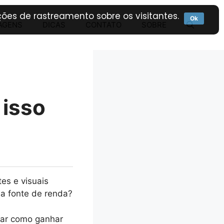
ões de rastreamento sobre os visitantes.
Ok
AGENS
DICAS
CONTATO
SOBRE
 isso
es e visuais
ma fonte de renda?
rar como ganhar