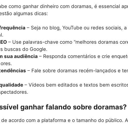
abe como ganhar dinheiro com doramas, é essencial apr
 estão algumas dicas:
frequência
– Seja no blog, YouTube ou redes sociais, a
l.
SEO
– Use palavras-chave como “melhores doramas cor
as buscas do Google.
om sua audiência
– Responda comentários e crie enquet
ores.
 tendências
– Fale sobre doramas recém-lançados e te
 qualidade
– Vídeos bem editados e textos bem escrito
espectadores.
ssível ganhar falando sobre doramas?
de acordo com a plataforma e o tamanho do público. A