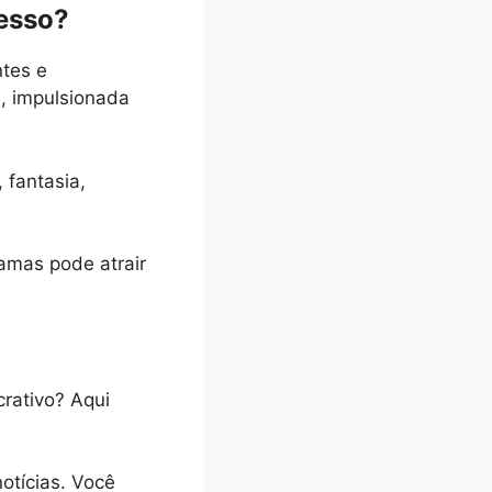
cesso?
tes e
a, impulsionada
 fantasia,
amas pode atrair
rativo? Aqui
otícias. Você