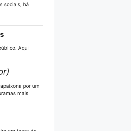
 sociais, há
os
úblico. Aqui
or)
 apaixona por um
oramas mais