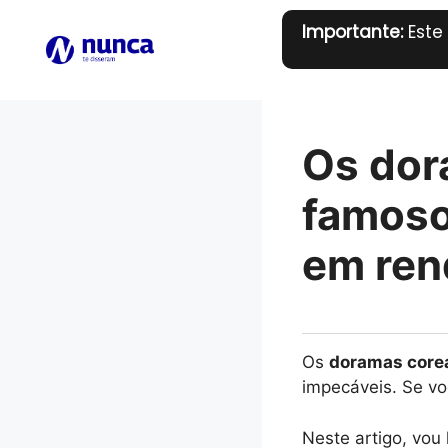
Pular
Importante:
Este
para
o
conteúdo
Os dor
famoso
em ren
Os
doramas core
impecáveis. Se vo
Neste artigo, vou