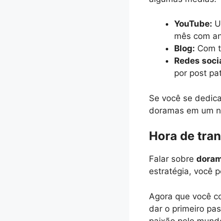
YouTube:
Um
mês com anú
Blog:
Com tr
Redes soci
por post pa
Se você se dedica
doramas em um ne
Hora de tra
Falar sobre
doram
estratégia, você 
Agora que você c
dar o primeiro pa
paixão pelo mund