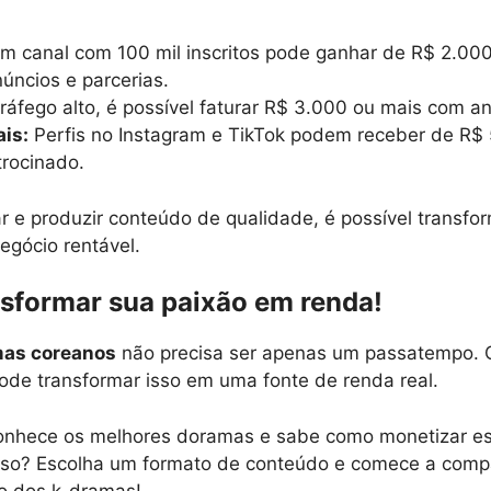
 canal com 100 mil inscritos pode ganhar de R$ 2.000
ncios e parcerias.
áfego alto, é possível faturar R$ 3.000 ou mais com anú
ais:
Perfis no Instagram e TikTok podem receber de R$
trocinado.
r e produzir conteúdo de qualidade, é possível transfo
gócio rentável.
nsformar sua paixão em renda!
as coreanos
não precisa ser apenas um passatempo. 
pode transformar isso em uma fonte de renda real.
onhece os melhores doramas e sabe como monetizar ess
sso? Escolha um formato de conteúdo e comece a compa
o dos k-dramas!