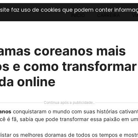
 site faz uso de cookies que podem conter informaç
INÍCIO
CARREIRA
VI
amas coreanos mais
s e como transformar
da online
Continua após a publicidade..
anos
conquistaram o mundo com suas histórias cativant
cê é fã, sabia que pode transformar essa paixão em u
 listar os melhores doramas de todos os tempos e most