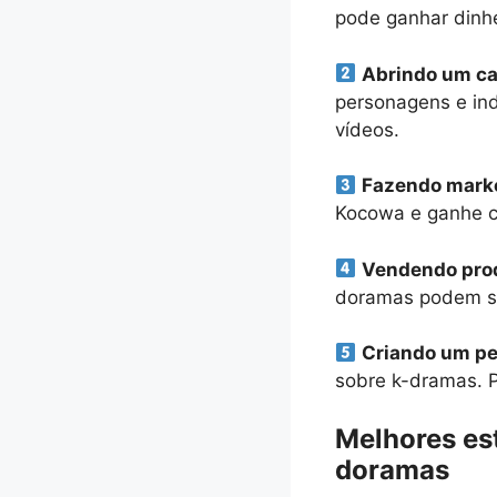
pode ganhar dinhe
Abrindo um ca
personagens e in
vídeos.
Fazendo marke
Kocowa e ganhe c
Vendendo prod
doramas podem se
Criando um per
sobre k-dramas. P
Melhores est
doramas