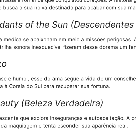
ntasia e romance que conquistou corações. A história g
e busca a sua noiva destinada para acabar com sua ma
ants of the Sun (Descendentes 
 médica se apaixonam em meio a missões perigosas. 
 trilha sonora inesquecível fizeram desse dorama um fe
zo
se e humor, esse dorama segue a vida de um conselhei
na à Coreia do Sul para recuperar sua fortuna.
auty (Beleza Verdadeira)
scente que explora inseguranças e autoaceitação. A pr
 da maquiagem e tenta esconder sua aparência real.