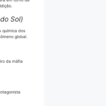
ira em torno de
ldição.
do Sol)
A química dos
nômeno global.
ro da máfia
otagonista