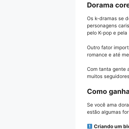
Dorama core
Os k-dramas se d
personagens caris
pelo K-pop e pela
Outro fator impor
romance e até mes
Com tanta gente a
muitos seguidores
Como ganhar
Se você ama doram
estão algumas for
Criando um bl