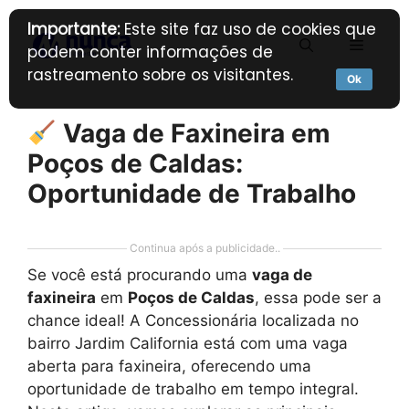
Pular
Importante:
Este site faz uso de cookies que
para
Menu
podem conter informações de
o
rastreamento sobre os visitantes.
conteúdo
Ok
Vaga de Faxineira em
Poços de Caldas:
Oportunidade de Trabalho
Continua após a publicidade..
Se você está procurando uma
vaga de
faxineira
em
Poços de Caldas
, essa pode ser a
chance ideal! A Concessionária localizada no
bairro Jardim California está com uma vaga
aberta para faxineira, oferecendo uma
oportunidade de trabalho em tempo integral.