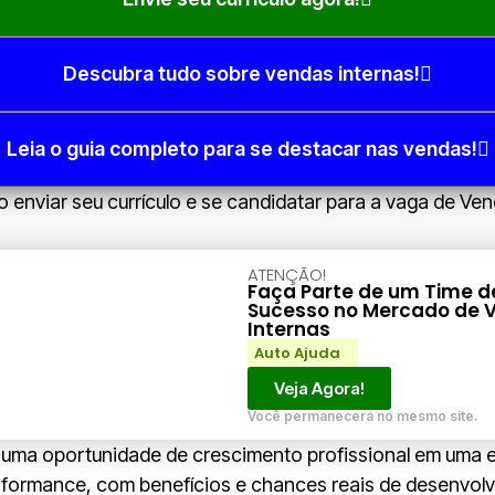
Descubra tudo sobre vendas internas!
Leia o guia completo para se destacar nas vendas!
 enviar seu currículo e se candidatar para a vaga de Ve
ATENÇÃO!
Faça Parte de um Time d
Sucesso no Mercado de 
Internas
Auto Ajuda
Veja Agora!
Você permanecerá no mesmo site.
uma oportunidade de crescimento profissional em uma 
rformance, com benefícios e chances reais de desenvol