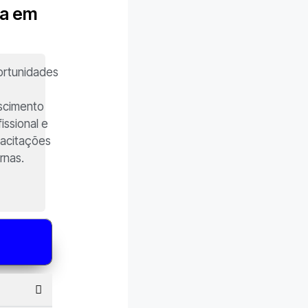
ra em
rtunidades
scimento
fissional e
acitações
ernas.