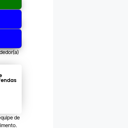
ndedor(a)
e
Vendas
equipe de
vimento.