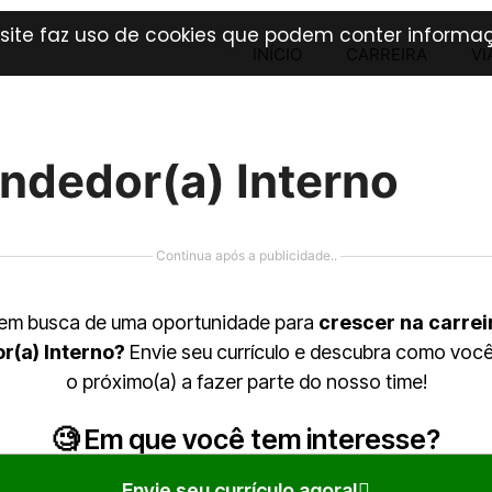
 site faz uso de cookies que podem conter informaç
INÍCIO
CARREIRA
VI
endedor(a) Interno
Continua após a publicidade..
 em busca de uma oportunidade para
crescer na carrei
r(a) Interno?
Envie seu currículo e descubra como voc
o próximo(a) a fazer parte do nosso time!
🧐 Em que você tem interesse?
Envie seu currículo agora!