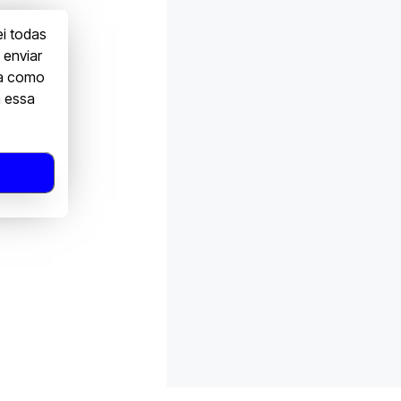
ei todas
 enviar
ga como
a essa