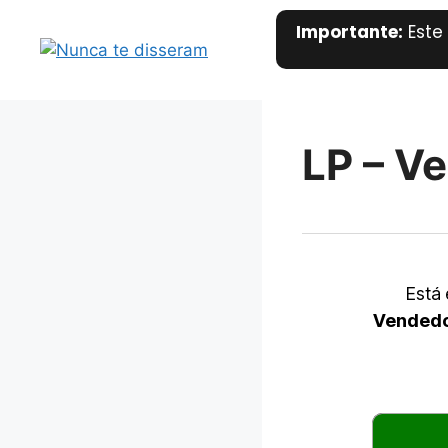
Importante:
Este
LP – V
Está
Vendedo