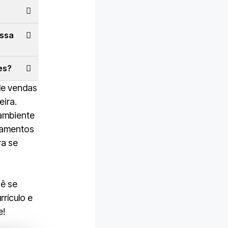
ossa
es?
de vendas
eira.
 ambiente
inamentos
ra se
cê se
rículo e
e!