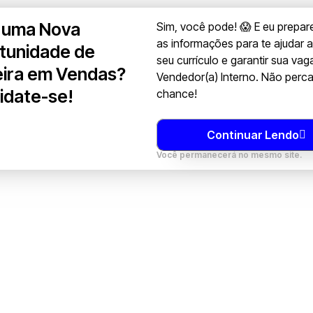
 uma Nova
Sim, você pode! 😱 E eu prepar
as informações para te ajudar a
tunidade de
seu currículo e garantir sua va
eira em Vendas?
Vendedor(a) Interno. Não perc
idate-se!
chance!
Continuar Lendo
Você permanecerá no mesmo site.