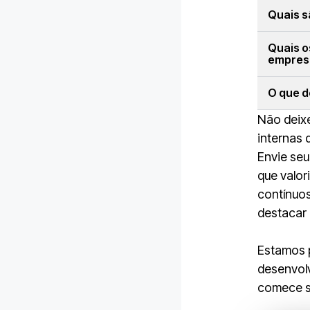
Quais s
Quais o
empres
O que d
Não deixe
internas 
Envie seu
que valor
contínuos
destacar
Estamos 
desenvolv
comece s