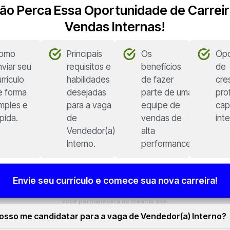
 Não Perca Essa Oportunidade de Carrei
Vendas Internas!
omo
Principais
Os
Opo
nviar seu
requisitos e
benefícios
de
rrículo
habilidades
de fazer
cre
e forma
desejadas
parte de uma
pro
imples e
para a vaga
equipe de
cap
pida.
de
vendas de
int
Vendedor(a)
alta
Interno.
performance.
Envie seu currículo e comece sua nova carreira!
Você permanecerá no mesmo site.
sso me candidatar para a vaga de Vendedor(a) Interno?