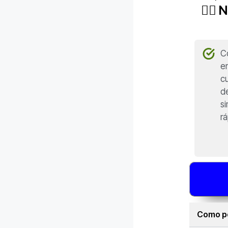
👉🏻
C
e
cu
d
s
rá
Como po