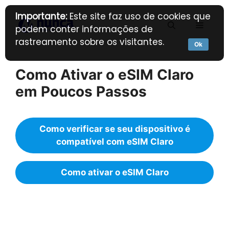
Pular
Importante:
Este site faz uso de cookies que
para
Menu
podem conter informações de
o
rastreamento sobre os visitantes.
conteúdo
Ok
Como Ativar o eSIM Claro
em Poucos Passos
Como verificar se seu dispositivo é
compatível com eSIM Claro
Como ativar o eSIM Claro