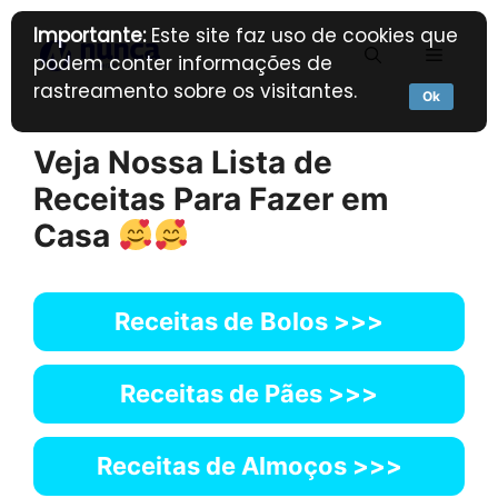
Pular
Importante:
Este site faz uso de cookies que
para
Menu
podem conter informações de
o
rastreamento sobre os visitantes.
conteúdo
Ok
Veja Nossa Lista de
Receitas Para Fazer em
Casa
Receitas de
Bolos >>>
Receitas de Pães >>>
Receitas de Almoços >>>