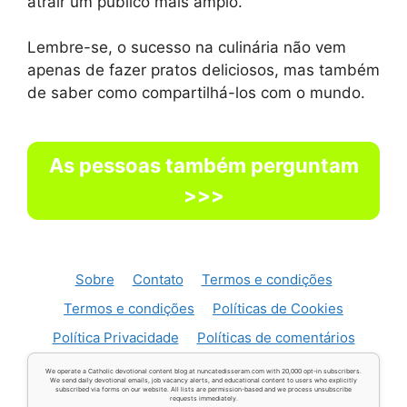
atrair um público mais amplo.
Lembre-se, o sucesso na culinária não vem
apenas de fazer pratos deliciosos, mas também
de saber como compartilhá-los com o mundo.
As pessoas também perguntam
>>>
Sobre
Contato
Termos e condições
Termos e condições
Políticas de Cookies
Política Privacidade
Políticas de comentários
We operate a Catholic devotional content blog at nuncatedisseram.com with 20,000 opt-in subscribers.
We send daily devotional emails, job vacancy alerts, and educational content to users who explicitly
subscribed via forms on our website. All lists are permission-based and we process unsubscribe
requests immediately.