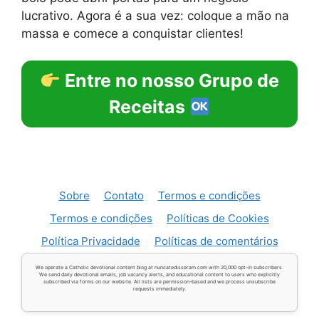
lucrativo. Agora é a sua vez: coloque a mão na
massa e comece a conquistar clientes!
Entre no nosso Grupo de
Receitas
Sobre
Contato
Termos e condições
Termos e condições
Políticas de Cookies
Política Privacidade
Políticas de comentários
We operate a Catholic devotional content blog at nuncatedisseram.com with 20,000 opt-in subscribers.
We send daily devotional emails, job vacancy alerts, and educational content to users who explicitly
subscribed via forms on our website. All lists are permission-based and we process unsubscribe
requests immediately.