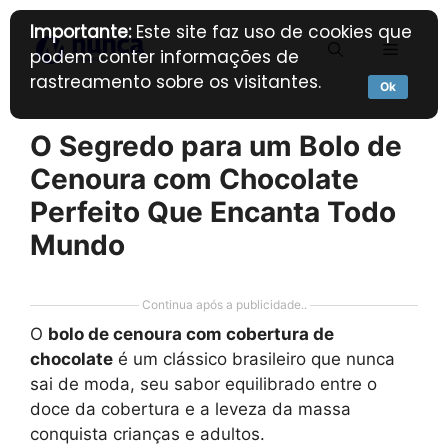
Pular
Importante:
Este site faz uso de cookies que
para
Menu
podem conter informações de
o
rastreamento sobre os visitantes.
conteúdo
Ok
O Segredo para um Bolo de
Cenoura com Chocolate
Perfeito Que Encanta Todo
Mundo
Continua após a publicidade..
O
bolo de cenoura com cobertura de
chocolate
é um clássico brasileiro que nunca
sai de moda, seu sabor equilibrado entre o
doce da cobertura e a leveza da massa
conquista crianças e adultos.