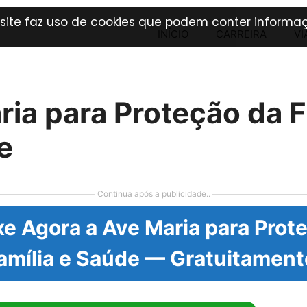
 site faz uso de cookies que podem conter informaç
INÍCIO
CARREIRA
VI
ria para Proteção da F
e
Continua após a publicidade..
e Agora a Ave Maria para Prot
amília e Saúde — Gratuitament