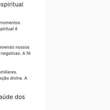
piritual
m momentos
iritual é
olvendo nossos
negativas. A fé
miliares.
ção divina. A
saúde dos