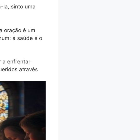
-la, sinto uma
sa oração é um
mum: a saúde e o
 a enfrentar
eridos através