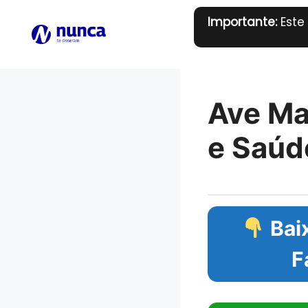
Pular
Importante:
Este
para
o
conteúdo
Ave Ma
e Saúd
Baix
F