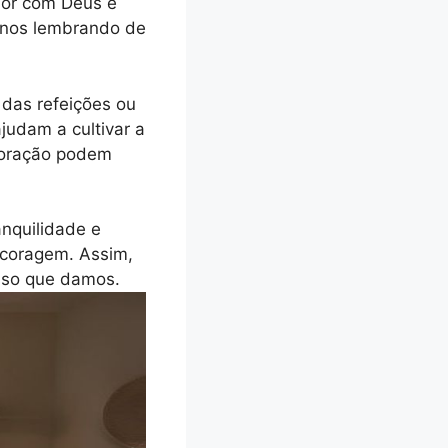
ior com Deus e
 nos lembrando de
das refeições ou
judam a cultivar a
a oração podem
anquilidade e
 coragem. Assim,
sso que damos.