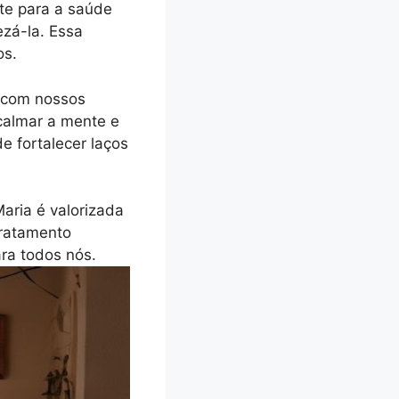
nte para a saúde
ezá-la. Essa
os.
 com nossos
calmar a mente e
 fortalecer laços
aria é valorizada
tratamento
ra todos nós.