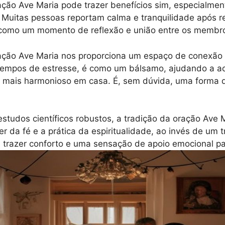
ação Ave Maria pode trazer benefícios sim, especialme
. Muitas pessoas reportam calma e tranquilidade após r
r como um momento de reflexão e união entre os membr
ração Ave Maria nos proporciona um espaço de conexão
tempos de estresse, é como um bálsamo, ajudando a a
 mais harmonioso em casa. É, sem dúvida, uma forma de
studos científicos robustos, a tradição da oração Ave M
er da fé e a prática da espiritualidade, ao invés de um 
 trazer conforto e uma sensação de apoio emocional pa