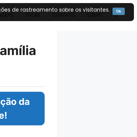
ões de rastreamento sobre os visitantes.
Ok
AGENS
DICAS
CONTATO
SOBRE
amília
eção da
e!