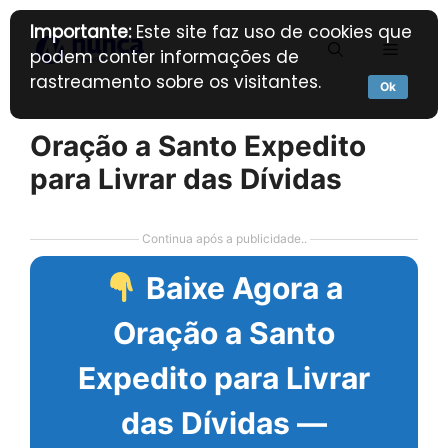
Pular
Importante:
Este site faz uso de cookies que
para
Menu
podem conter informações de
o
rastreamento sobre os visitantes.
conteúdo
Ok
Oração a Santo Expedito
para Livrar das Dívidas
Continua após a publicidade..
Baixe Agora a
Oração a Santo
Expedito para Livrar
das Dívidas —