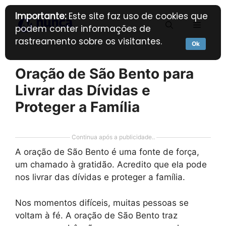
Pular
Importante:
Este site faz uso de cookies que
para
Menu
podem conter informações de
o
rastreamento sobre os visitantes.
conteúdo
Ok
Oração de São Bento para
Livrar das Dívidas e
Proteger a Família
Continua após a publicidade..
A oração de São Bento é uma fonte de força,
um chamado à gratidão. Acredito que ela pode
nos livrar das dívidas e proteger a família.
Nos momentos difíceis, muitas pessoas se
voltam à fé. A oração de São Bento traz