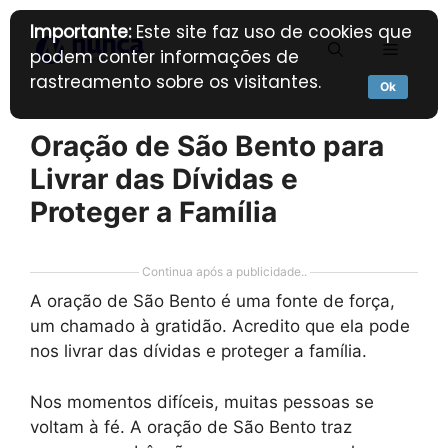
Pular
Importante:
Este site faz uso de cookies que
para
Menu
podem conter informações de
o
rastreamento sobre os visitantes.
conteúdo
Ok
Oração de São Bento para
Livrar das Dívidas e
Proteger a Família
Continua após a publicidade..
A oração de São Bento é uma fonte de força,
um chamado à gratidão. Acredito que ela pode
nos livrar das dívidas e proteger a família.
Nos momentos difíceis, muitas pessoas se
voltam à fé. A oração de São Bento traz