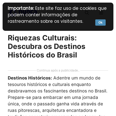
Pular
Importante:
Este site faz uso de cookies que
para
Menu
podem conter informações de
o
rastreamento sobre os visitantes.
conteúdo
Ok
Riquezas Culturais:
Descubra os Destinos
Históricos do Brasil
Continua após a publicidade..
Destinos Históricos:
Adentre um mundo de
tesouros históricos e culturais enquanto
desbravamos os fascinantes destinos no Brasil.
Prepare-se para embarcar em uma jornada
única, onde o passado ganha vida através de
ruas pitorescas, arquitetura encantadora e