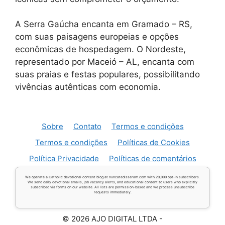
A Serra Gaúcha encanta em Gramado – RS,
com suas paisagens europeias e opções
econômicas de hospedagem. O Nordeste,
representado por Maceió – AL, encanta com
suas praias e festas populares, possibilitando
vivências autênticas com economia.
Sobre
Contato
Termos e condições
Termos e condições
Políticas de Cookies
Política Privacidade
Políticas de comentários
We operate a Catholic devotional content blog at nuncatedisseram.com with 20,000 opt-in subscribers.
We send daily devotional emails, job vacancy alerts, and educational content to users who explicitly
subscribed via forms on our website. All lists are permission-based and we process unsubscribe
requests immediately.
© 2026 AJO DIGITAL LTDA -