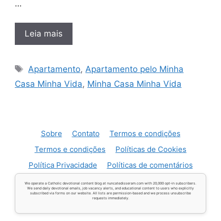
…
Leia mais
Tags
Apartamento
,
Apartamento pelo Minha
Casa Minha Vida
,
Minha Casa Minha Vida
Sobre
Contato
Termos e condições
Termos e condições
Políticas de Cookies
Política Privacidade
Políticas de comentários
We operate a Catholic devotional content blog at nuncatedisseram.com with 20,000 opt-in subscribers.
We send daily devotional emails, job vacancy alerts, and educational content to users who explicitly
subscribed via forms on our website. All lists are permission-based and we process unsubscribe
requests immediately.