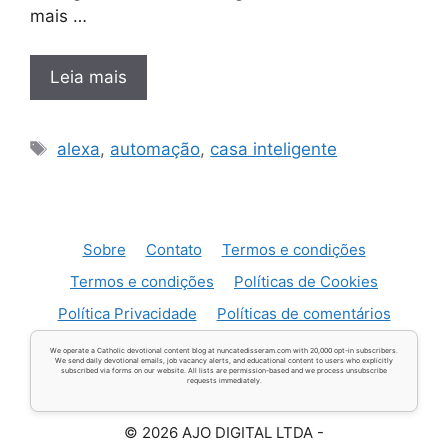
mais …
Leia mais
Tags
alexa
,
automação
,
casa inteligente
Sobre
Contato
Termos e condições
Termos e condições
Políticas de Cookies
Política Privacidade
Políticas de comentários
We operate a Catholic devotional content blog at nuncatedisseram.com with 20,000 opt-in subscribers.
We send daily devotional emails, job vacancy alerts, and educational content to users who explicitly
subscribed via forms on our website. All lists are permission-based and we process unsubscribe
requests immediately.
© 2026 AJO DIGITAL LTDA -