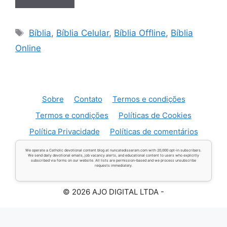
Tags
Bíblia
,
Bíblia Celular
,
Bíblia Offline
,
Bíblia
Online
Sobre
Contato
Termos e condições
Termos e condições
Políticas de Cookies
Política Privacidade
Políticas de comentários
We operate a Catholic devotional content blog at nuncatedisseram.com with 20,000 opt-in subscribers.
We send daily devotional emails, job vacancy alerts, and educational content to users who explicitly
subscribed via forms on our website. All lists are permission-based and we process unsubscribe
requests immediately.
© 2026 AJO DIGITAL LTDA -