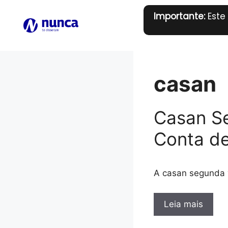
Pular
Importante:
Este
para
o
conteúdo
casan
Casan Se
Conta de
A casan segunda 
Leia mais