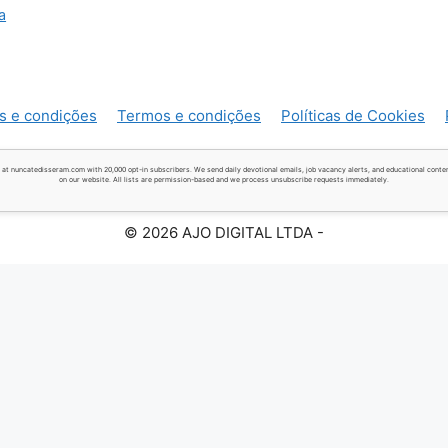
a
s e condições
Termos e condições
Políticas de Cookies
 at nuncatedisseram.com with 20,000 opt-in subscribers. We send daily devotional emails, job vacancy alerts, and educational conten
on our website. All lists are permission-based and we process unsubscribe requests immediately.
© 2026 AJO DIGITAL LTDA -