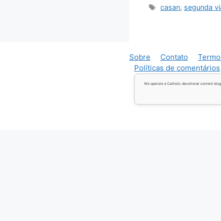
Tags
casan
,
segunda vi
Sobre
Contato
Termo
Políticas de comentários
We operate a Catholic devotional content blog