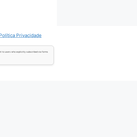
Política Privacidade
t to users who explicitly subscribed via forms