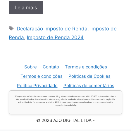
Leia mais
Tags
Declaração Imposto de Renda
,
Imposto de
Renda
,
Imposto de Renda 2024
Sobre
Contato
Termos e condições
Termos e condições
Políticas de Cookies
Política Privacidade
Políticas de comentários
We operate a Catholic devotional content blog at nuncatedisseram.com with 20,000 opt-in subscribers.
We send daily devotional emails, job vacancy alerts, and educational content to users who explicitly
subscribed via forms on our website. All lists are permission-based and we process unsubscribe
requests immediately.
© 2026 AJO DIGITAL LTDA -