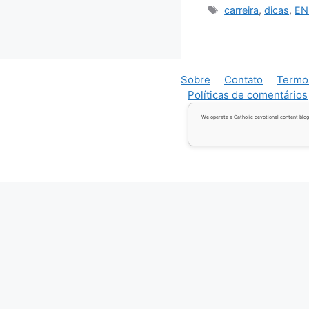
Tags
carreira
,
dicas
,
EN
Sobre
Contato
Termo
Políticas de comentários
We operate a Catholic devotional content blog