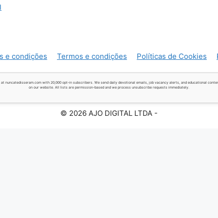
I
s e condições
Termos e condições
Políticas de Cookies
 at nuncatedisseram.com with 20,000 opt-in subscribers. We send daily devotional emails, job vacancy alerts, and educational conten
on our website. All lists are permission-based and we process unsubscribe requests immediately.
© 2026 AJO DIGITAL LTDA -