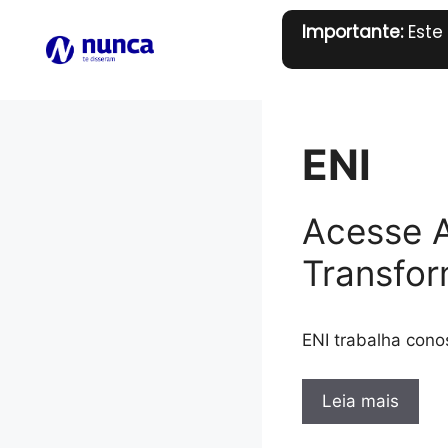
Pular
Importante:
Este
para
o
conteúdo
ENI
Acesse A
Transfor
ENI trabalha con
Leia mais