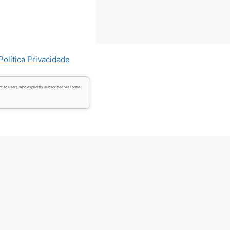
Política Privacidade
t to users who explicitly subscribed via forms