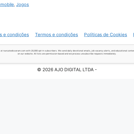
 mobile
,
Jogos
s e condições
Termos e condições
Políticas de Cookies
 at nuncatedisseram.com with 20,000 opt-in subscribers. We send daily devotional emails, job vacancy alerts, and educational conten
on our website. All lists are permission-based and we process unsubscribe requests immediately.
© 2026 AJO DIGITAL LTDA -