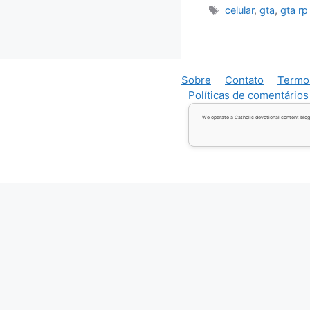
Tags
celular
,
gta
,
gta rp
Sobre
Contato
Termo
Políticas de comentários
We operate a Catholic devotional content blog