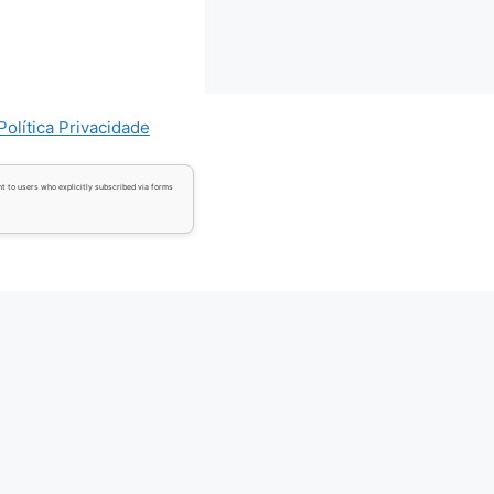
Política Privacidade
t to users who explicitly subscribed via forms