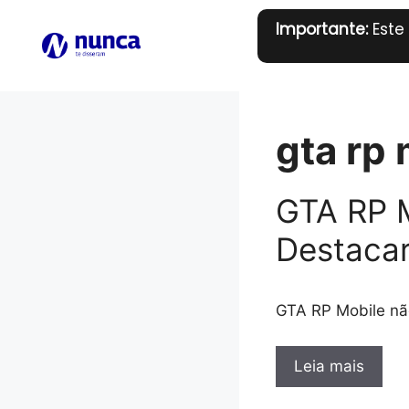
Pular
Importante:
Este
para
o
conteúdo
gta rp 
GTA RP M
Destacar
GTA RP Mobile nã
Leia mais