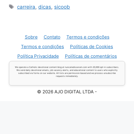
Tags
carreira
,
dicas
,
sicoob
Sobre
Contato
Termos e condições
Termos e condições
Políticas de Cookies
Política Privacidade
Políticas de comentários
We operate a Catholic devotional content blog at nuncatedisseram.com with 20,000 opt-in subscribers.
We send daily devotional emails, job vacancy alerts, and educational content to users who explicitly
subscribed via forms on our website. All lists are permission-based and we process unsubscribe
requests immediately.
© 2026 AJO DIGITAL LTDA -