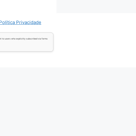
Política Privacidade
t to users who explicitly subscribed via forms