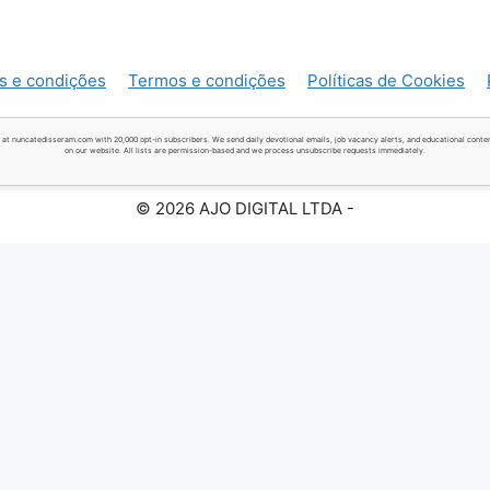
s e condições
Termos e condições
Políticas de Cookies
 at nuncatedisseram.com with 20,000 opt-in subscribers. We send daily devotional emails, job vacancy alerts, and educational conten
on our website. All lists are permission-based and we process unsubscribe requests immediately.
© 2026 AJO DIGITAL LTDA -