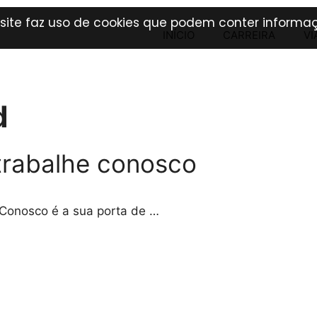
 site faz uso de cookies que podem conter informaç
INÍCIO
CARREIRA
VI
d
trabalhe conosco
Conosco é a sua porta de …