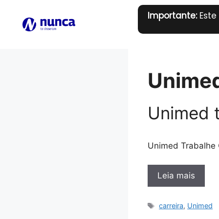
Pular
Importante:
Este
para
o
conteúdo
Unime
Unimed 
Unimed Trabalhe 
Leia mais
Tags
carreira
,
Unimed