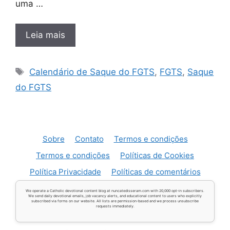
uma …
Leia mais
Tags
Calendário de Saque do FGTS
,
FGTS
,
Saque
do FGTS
Sobre
Contato
Termos e condições
Termos e condições
Políticas de Cookies
Política Privacidade
Políticas de comentários
We operate a Catholic devotional content blog at nuncatedisseram.com with 20,000 opt-in subscribers.
We send daily devotional emails, job vacancy alerts, and educational content to users who explicitly
subscribed via forms on our website. All lists are permission-based and we process unsubscribe
requests immediately.