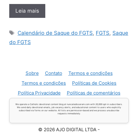
Leia mais
Tags
Calendário de Saque do FGTS
,
FGTS
,
Saque
do FGTS
Sobre
Contato
Termos e condições
Termos e condições
Políticas de Cookies
Política Privacidade
Políticas de comentários
We operate a Catholic devotional content blog at nuncatedisseram.com with 20,000 opt-in subscribers.
We send daily devotional emails, job vacancy alerts, and educational content to users who explicitly
subscribed via forms on our website. All lists are permission-based and we process unsubscribe
requests immediately.
© 2026 AJO DIGITAL LTDA -