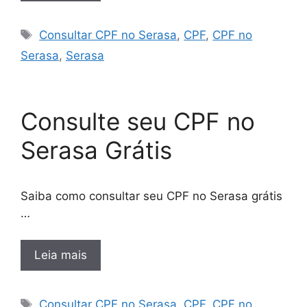
Tags
Consultar CPF no Serasa
,
CPF
,
CPF no
Serasa
,
Serasa
Consulte seu CPF no
Serasa Grátis
Saiba como consultar seu CPF no Serasa grátis
…
Leia mais
Tags
Consultar CPF no Serasa
,
CPF
,
CPF no